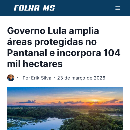
Pular
para
o
Governo Lula amplia
Conteúdo
áreas protegidas no
Pantanal e incorpora 104
mil hectares
Por
Erik Silva
23 de março de 2026