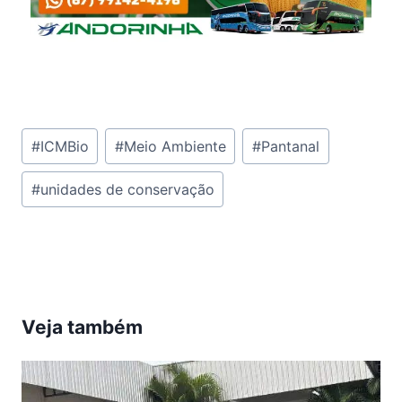
Tags
#
ICMBio
#
Meio Ambiente
#
Pantanal
do
#
unidades de conservação
Post:
Veja também