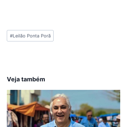
Tags
#
Leilão Ponta Porã
do
Post:
Veja também