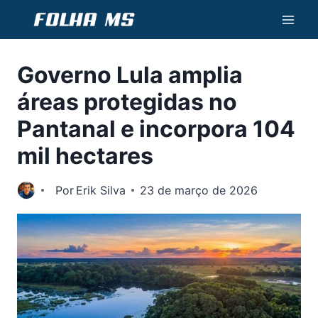
Pular
para
o
Governo Lula amplia
Conteúdo
áreas protegidas no
Pantanal e incorpora 104
mil hectares
Por
Erik Silva
23 de março de 2026