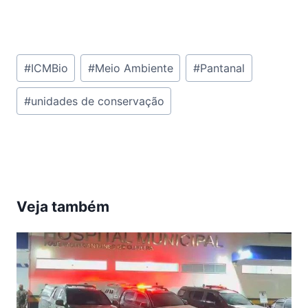
Tags
#
ICMBio
#
Meio Ambiente
#
Pantanal
do
#
unidades de conservação
Post:
Veja também