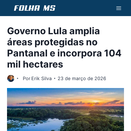
Pular
para
o
Governo Lula amplia
Conteúdo
áreas protegidas no
Pantanal e incorpora 104
mil hectares
Por
Erik Silva
23 de março de 2026