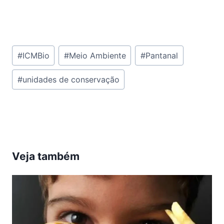
Tags
#
ICMBio
#
Meio Ambiente
#
Pantanal
do
#
unidades de conservação
Post:
Veja também