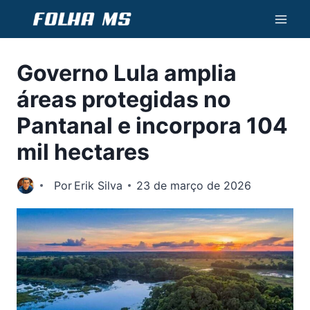
Pular
para
o
Governo Lula amplia
Conteúdo
áreas protegidas no
Pantanal e incorpora 104
mil hectares
Por
Erik Silva
23 de março de 2026