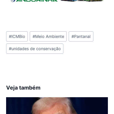
Tags
#
ICMBio
#
Meio Ambiente
#
Pantanal
do
#
unidades de conservação
Post:
Veja também