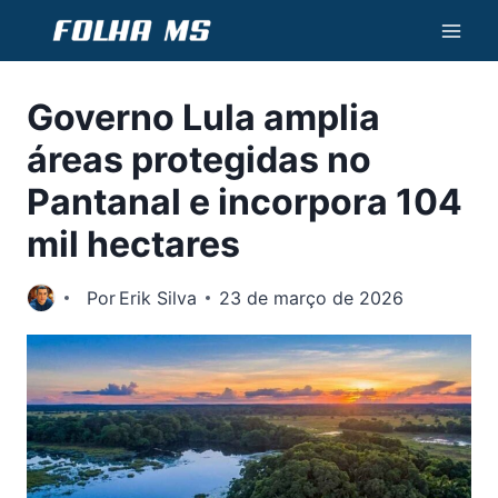
Pular
para
o
Governo Lula amplia
Conteúdo
áreas protegidas no
Pantanal e incorpora 104
mil hectares
Por
Erik Silva
23 de março de 2026