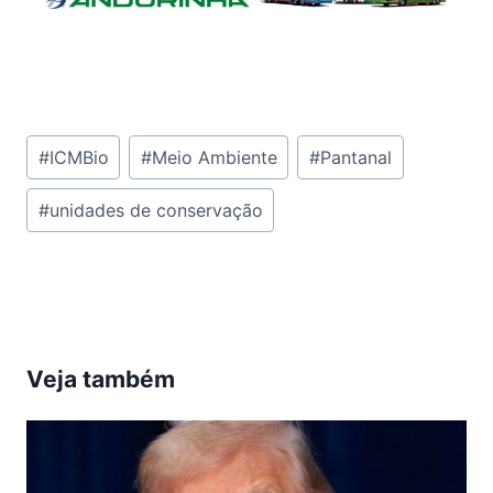
Tags
#
ICMBio
#
Meio Ambiente
#
Pantanal
do
#
unidades de conservação
Post:
Veja também