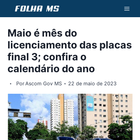
Pular
para
o
Maio é mês do
Conteúdo
licenciamento das placas
final 3; confira o
calendário do ano
Por
Ascom Gov MS
22 de maio de 2023