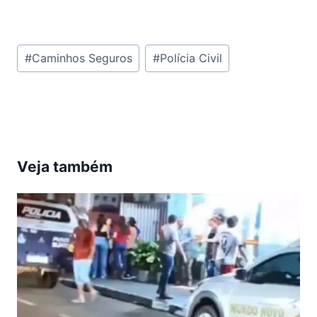
Tags
#
Caminhos Seguros
#
Polícia Civil
do
Post:
Veja também