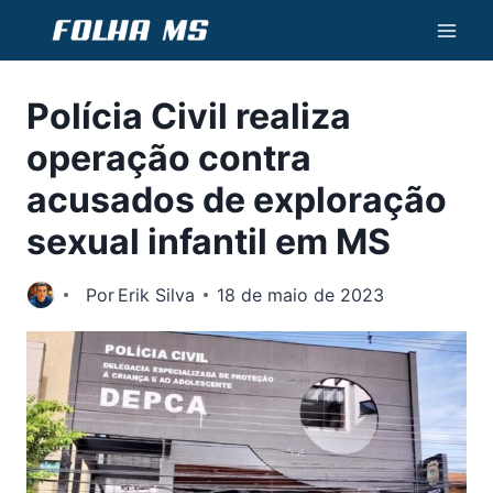
Pular
para
o
Polícia Civil realiza
Conteúdo
operação contra
acusados de exploração
sexual infantil em MS
Por
Erik Silva
18 de maio de 2023