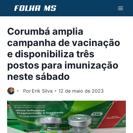
Pular
para
o
Corumbá amplia
Conteúdo
campanha de vacinação
e disponibiliza três
postos para imunização
neste sábado
Por
Erik Silva
12 de maio de 2023