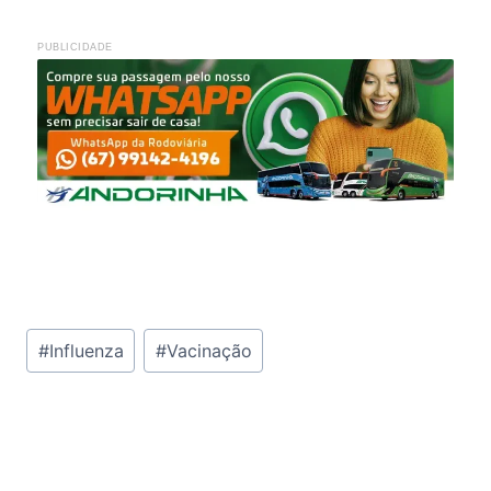
PUBLICIDADE
Tags
#
Influenza
#
Vacinação
do
Post: