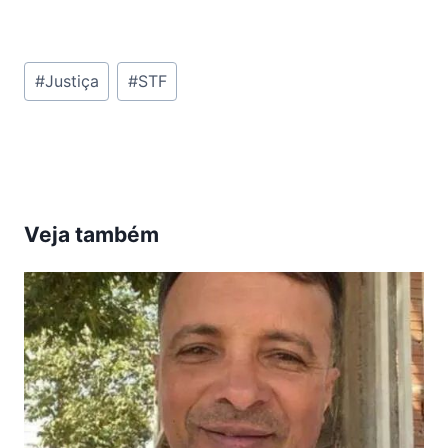
Tags
#
Justiça
#
STF
do
Post:
Veja também