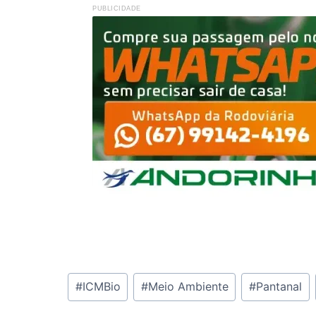
PUBLICIDADE
Tags
#
ICMBio
#
Meio Ambiente
#
Pantanal
do