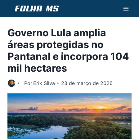
Pular
para
o
Governo Lula amplia
Conteúdo
áreas protegidas no
Pantanal e incorpora 104
mil hectares
Por
Erik Silva
23 de março de 2026