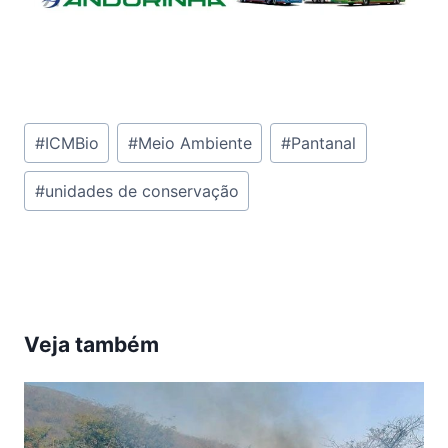
Tags
#
ICMBio
#
Meio Ambiente
#
Pantanal
do
#
unidades de conservação
Post:
Veja também