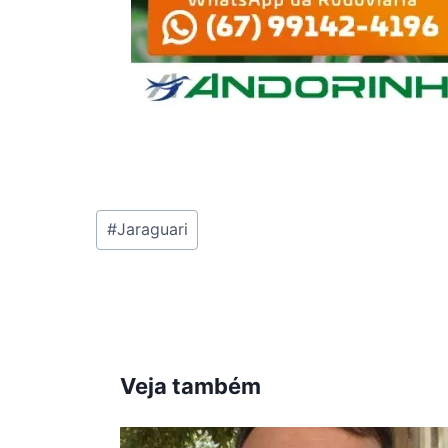
Tags
#
Jaraguari
do
Post:
Veja também