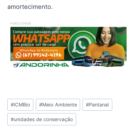
amortecimento.
PUBLICIDADE
Tags
#
ICMBio
#
Meio Ambiente
#
Pantanal
do
#
unidades de conservação
Post: