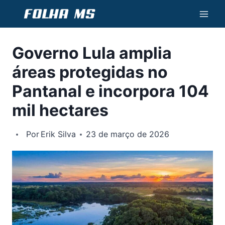
Pular
para
o
Governo Lula amplia
Conteúdo
áreas protegidas no
Pantanal e incorpora 104
mil hectares
Por
Erik Silva
23 de março de 2026