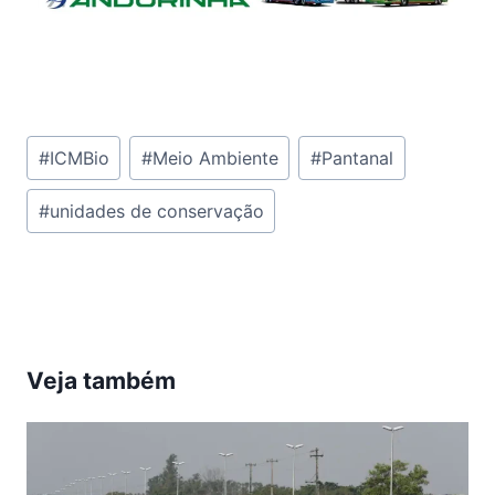
Tags
#
ICMBio
#
Meio Ambiente
#
Pantanal
do
#
unidades de conservação
Post:
Veja também