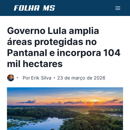
Pular
para
o
Governo Lula amplia
Conteúdo
áreas protegidas no
Pantanal e incorpora 104
mil hectares
Por
Erik Silva
23 de março de 2026