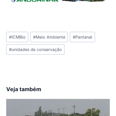
Tags
#
ICMBio
#
Meio Ambiente
#
Pantanal
do
#
unidades de conservação
Post:
Veja também