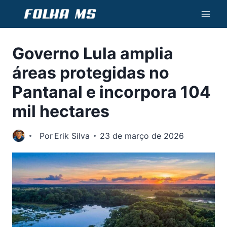
Pular
para
o
Governo Lula amplia
Conteúdo
áreas protegidas no
Pantanal e incorpora 104
mil hectares
Por
Erik Silva
23 de março de 2026