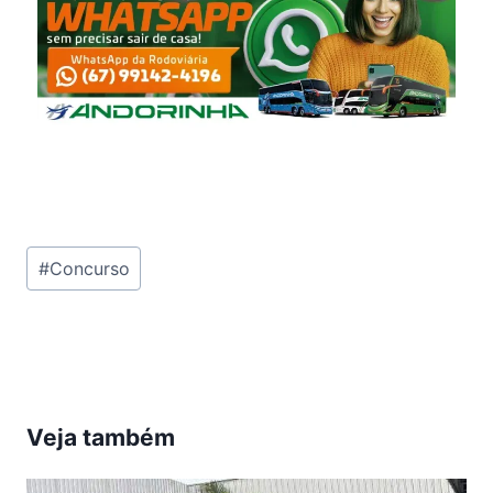
Tags
#
Concurso
do
Post:
Veja também