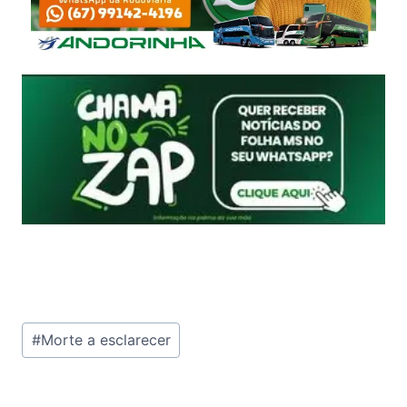
Tags
#
Morte a esclarecer
do
Post: