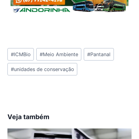
Tags
#
ICMBio
#
Meio Ambiente
#
Pantanal
do
#
unidades de conservação
Post:
Veja também