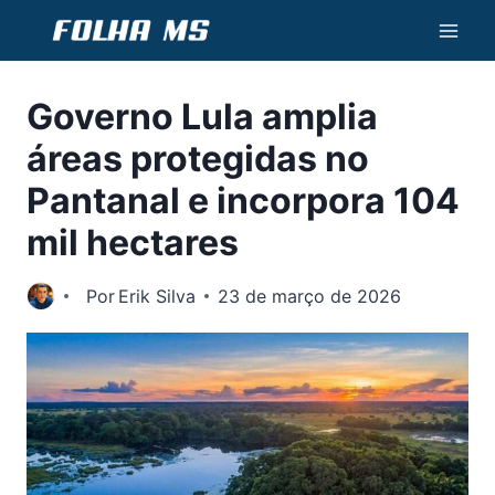
Pular
para
o
Governo Lula amplia
Conteúdo
áreas protegidas no
Pantanal e incorpora 104
mil hectares
Por
Erik Silva
23 de março de 2026