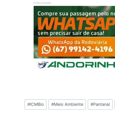
PUBLICIDADE
Tags
#
ICMBio
#
Meio Ambiente
#
Pantanal
do