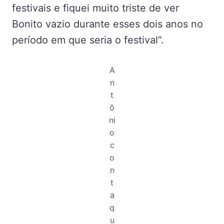
festivais e fiquei muito triste de ver
Bonito vazio durante esses dois anos no
período em que seria o festival”.
A
n
t
ô
ni
o
c
o
n
t
a
q
u