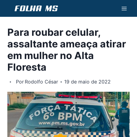
Pular
para
o
Para roubar celular,
Conteúdo
assaltante ameaça atirar
em mulher no Alta
Floresta
Por
Rodolfo César
19 de maio de 2022