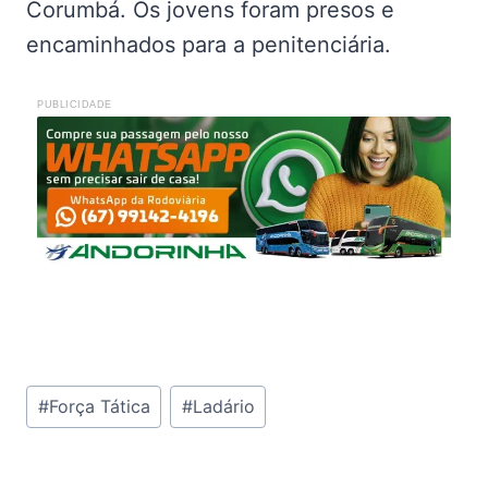
Corumbá. Os jovens foram presos e
encaminhados para a penitenciária.
PUBLICIDADE
Tags
#
Força Tática
#
Ladário
do
Post: