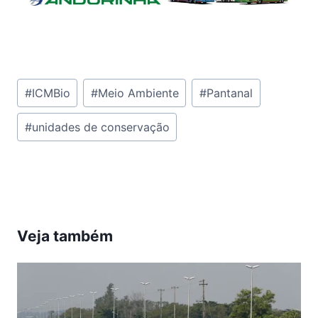
Tags
#
ICMBio
#
Meio Ambiente
#
Pantanal
do
#
unidades de conservação
Post:
Veja também