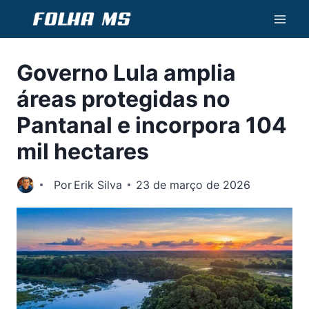
Pular
para
o
Governo Lula amplia
Conteúdo
áreas protegidas no
Pantanal e incorpora 104
mil hectares
Por
Erik Silva
23 de março de 2026