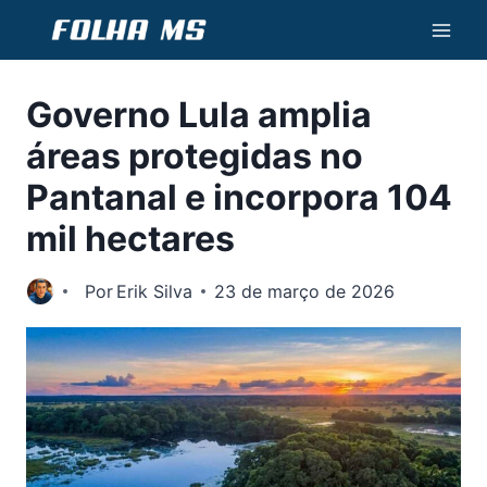
Pular
para
o
Governo Lula amplia
Conteúdo
áreas protegidas no
Pantanal e incorpora 104
mil hectares
Por
Erik Silva
23 de março de 2026