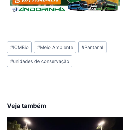
Tags
#
ICMBio
#
Meio Ambiente
#
Pantanal
do
#
unidades de conservação
Post:
Veja também