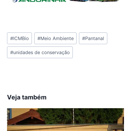
Tags
#
ICMBio
#
Meio Ambiente
#
Pantanal
do
#
unidades de conservação
Post:
Veja também