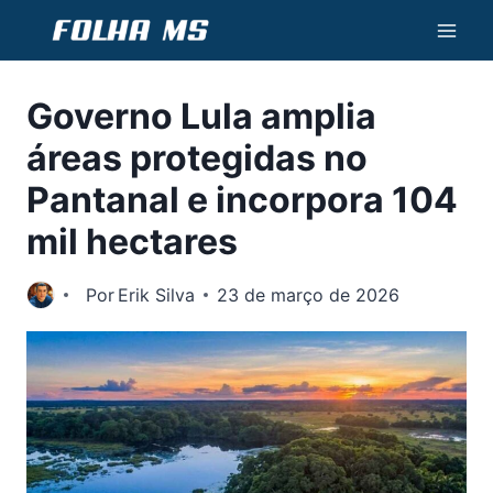
Pular
para
o
Governo Lula amplia
Conteúdo
áreas protegidas no
Pantanal e incorpora 104
mil hectares
Por
Erik Silva
23 de março de 2026