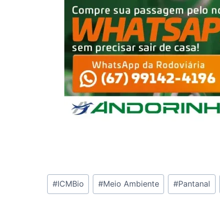
Tags
#
ICMBio
#
Meio Ambiente
#
Pantanal
do
Post: