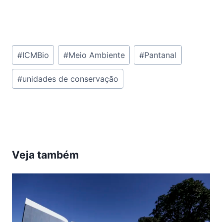
Tags
#
ICMBio
#
Meio Ambiente
#
Pantanal
do
#
unidades de conservação
Post:
Veja também