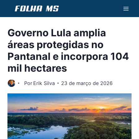
Pular
para
o
Governo Lula amplia
Conteúdo
áreas protegidas no
Pantanal e incorpora 104
mil hectares
Por
Erik Silva
23 de março de 2026