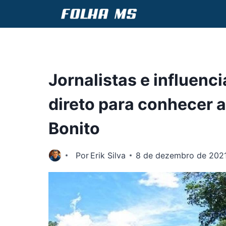
Pular
para
o
Conteúdo
Jornalistas e influenc
direto para conhecer a
Bonito
Por
Erik Silva
8 de dezembro de 202