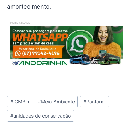
amortecimento.
PUBLICIDADE
Tags
#
ICMBio
#
Meio Ambiente
#
Pantanal
do
#
unidades de conservação
Post: