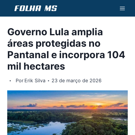
Pular
para
o
Governo Lula amplia
Conteúdo
áreas protegidas no
Pantanal e incorpora 104
mil hectares
Por
Erik Silva
23 de março de 2026