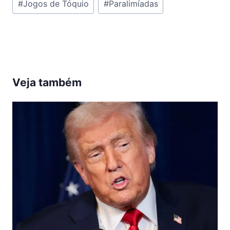
#
Jogos de Tóquio
#
Paralimíadas
do
Post:
Veja também