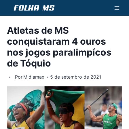
Pular
para
o
Atletas de MS
Conteúdo
conquistaram 4 ouros
nos jogos paralimpícos
de Tóquio
Por
Midiamax
5 de setembro de 2021