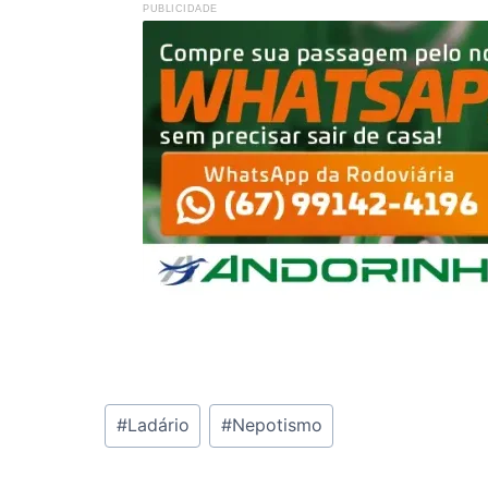
PUBLICIDADE
Tags
#
Ladário
#
Nepotismo
do
Post: