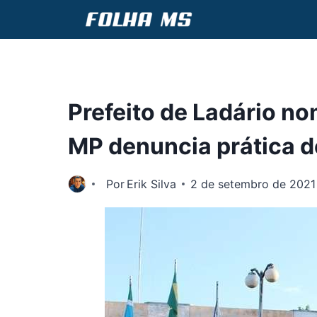
Pular
para
o
Conteúdo
Prefeito de Ladário n
MP denuncia prática d
Por
Erik Silva
2 de setembro de 2021