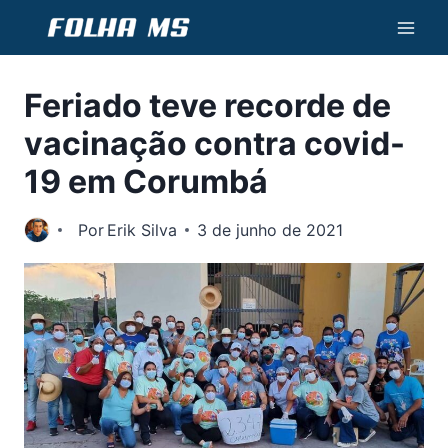
Pular
para
o
Feriado teve recorde de
Conteúdo
vacinação contra covid-
19 em Corumbá
Por
Erik Silva
3 de junho de 2021