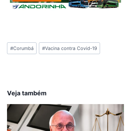
Tags
#
Corumbá
#
Vacina contra Covid-19
do
Post:
Veja também