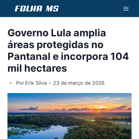
Pular
para
o
Governo Lula amplia
Conteúdo
áreas protegidas no
Pantanal e incorpora 104
mil hectares
Por
Erik Silva
23 de março de 2026