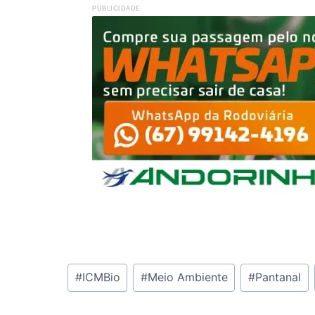
PUBLICIDADE
Tags
#
ICMBio
#
Meio Ambiente
#
Pantanal
do
Post: