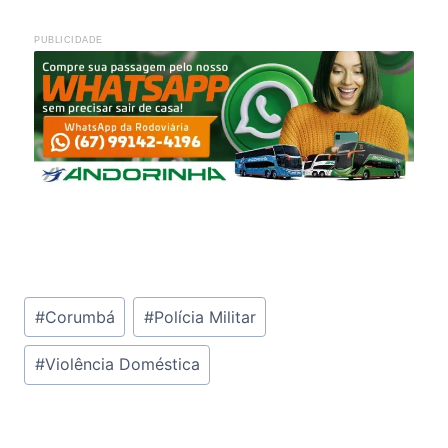
PUBLICIDADE
Tags
#
Corumbá
#
Polícia Militar
do
#
Violência Doméstica
Post: