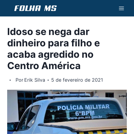
Pular
para
o
Idoso se nega dar
Conteúdo
dinheiro para filho e
acaba agredido no
Centro América
Por
Erik Silva
5 de fevereiro de 2021