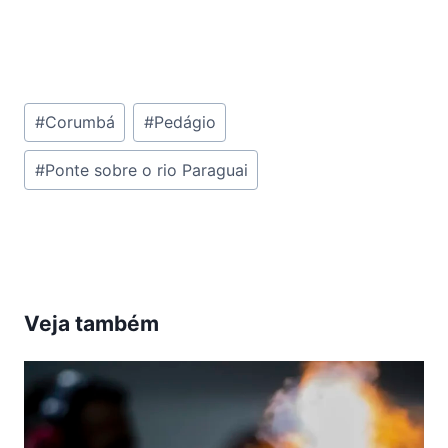
Tags
#
Corumbá
#
Pedágio
do
#
Ponte sobre o rio Paraguai
Post:
Veja também