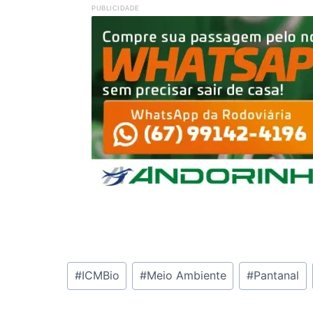
PUBLICIDADE
Tags
#
ICMBio
#
Meio Ambiente
#
Pantanal
do
Post: