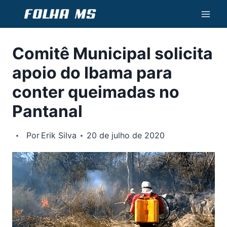
Pular
para
o
Comitê Municipal solicita
Conteúdo
apoio do Ibama para
conter queimadas no
Pantanal
Por
Erik Silva
20 de julho de 2020