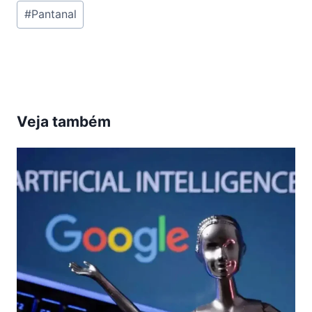
Tags
#
Pantanal
do
Post:
Veja também