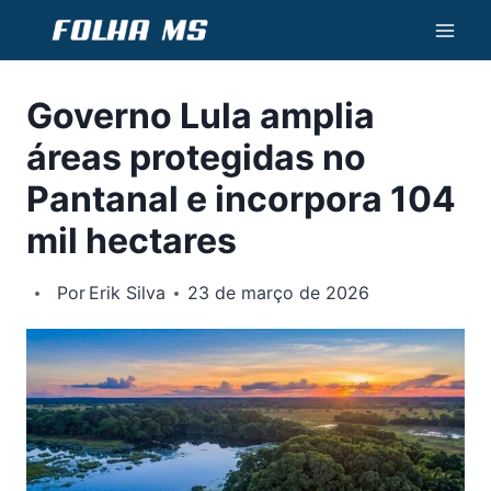
Pular
para
o
Governo Lula amplia
Conteúdo
áreas protegidas no
Pantanal e incorpora 104
mil hectares
Por
Erik Silva
23 de março de 2026