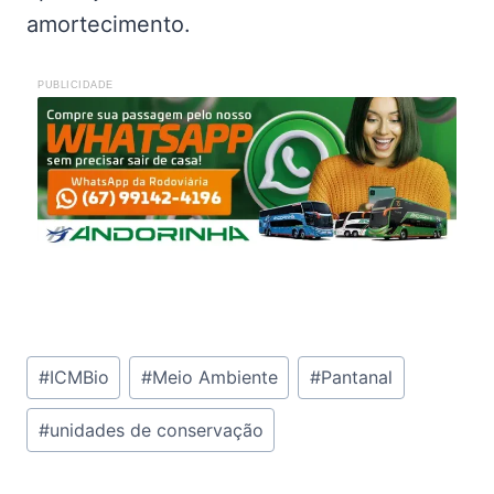
amortecimento.
PUBLICIDADE
Tags
#
ICMBio
#
Meio Ambiente
#
Pantanal
do
#
unidades de conservação
Post: