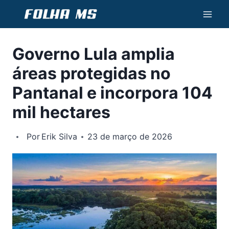
Pular
para
o
Governo Lula amplia
Conteúdo
áreas protegidas no
Pantanal e incorpora 104
mil hectares
Por
Erik Silva
23 de março de 2026