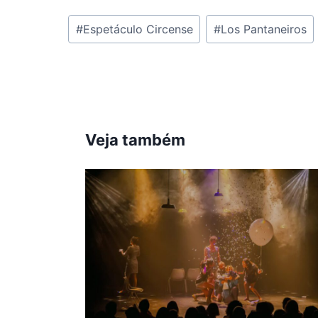
Tags
#
Espetáculo Circense
#
Los Pantaneiros
do
Post:
Veja também