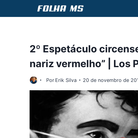
Pular
para
o
Conteúdo
2º Espetáculo circens
nariz vermelho” | Los 
Por
Erik Silva
20 de novembro de 20