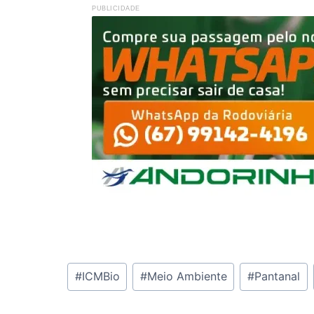
PUBLICIDADE
Tags
#
ICMBio
#
Meio Ambiente
#
Pantanal
do
Post: