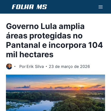
Pular
para
o
Governo Lula amplia
Conteúdo
áreas protegidas no
Pantanal e incorpora 104
mil hectares
Por
Erik Silva
23 de março de 2026