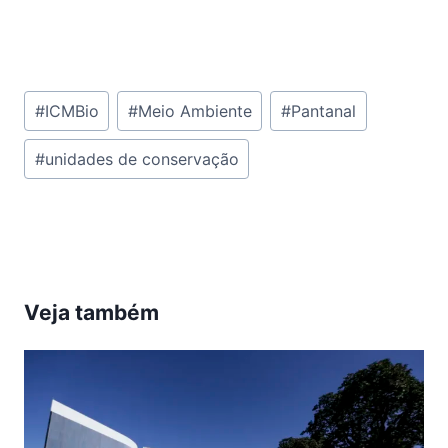
Tags
#
ICMBio
#
Meio Ambiente
#
Pantanal
do
#
unidades de conservação
Post:
Veja também