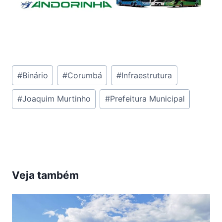
Tags
#
Binário
#
Corumbá
#
Infraestrutura
do
#
Joaquim Murtinho
#
Prefeitura Municipal
Post:
Veja também