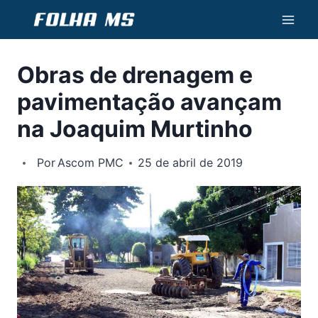
Pular
para
o
Obras de drenagem e
Conteúdo
pavimentação avançam
na Joaquim Murtinho
Por
Ascom PMC
25 de abril de 2019